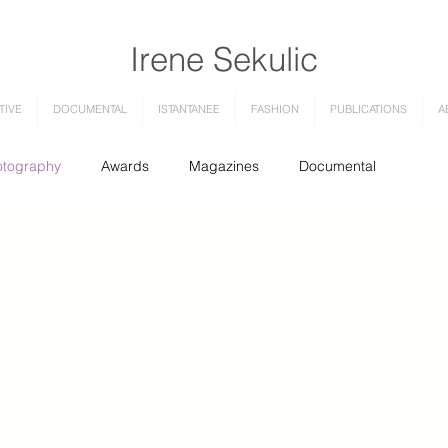
Irene Sekulic
Photography & Visual art
TIVE
DOCUMENTAL
ISTANTANEE
FASHION
PUBLICATIONS
A
otography
Awards
Magazines
Documental