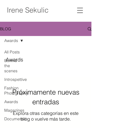
Irene Sekulic
Photography & Visual art
BLOG
Awards
All Posts
Awards
Behind
the
scenes
Introspettive
Fashion
Próximamente nuevas
Photography
entradas
Awards
Magazines
Explora otras categorías en este
blog o vuelve más tarde.
Documental